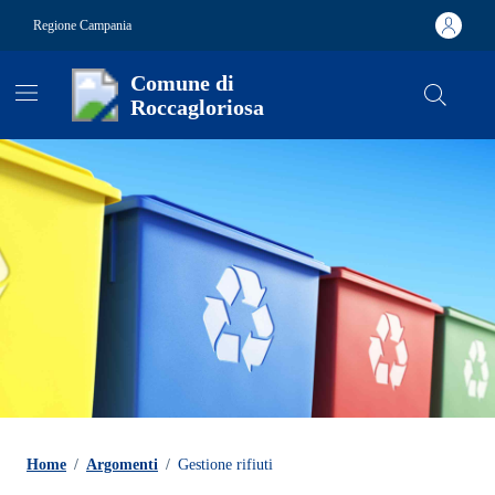
Vai ai contenuti
Vai al footer
Regione Campania
Comune di
Roccagloriosa
Contenuti in evidenza
Home
/
Argomenti
/
Gestione rifiuti