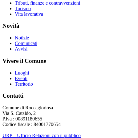
Tributi, finanze e contravvenzioni
Turismo
Vita lavorativa
Novità
Notizie
Comunicati
Avvisi
Vivere il Comune
Luoghi
Eventi
Territorio
Contatti
Comune di Roccagloriosa
Via S. Cataldo, 2
P.iva : 00891180655
Codice fiscale : 84001770654
URP – Ufficio Relazioni con il pubblico