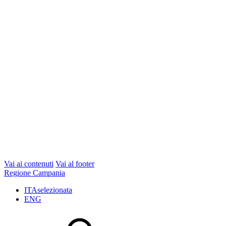
Vai ai contenuti
Vai al footer
Regione Campania
ITA
selezionata
ENG