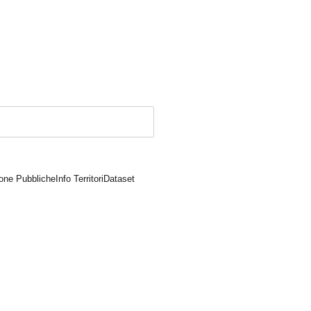
one Pubbliche
Info Territori
Dataset