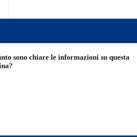
nto sono chiare le informazioni su questa
ina?
a 5 stelle su 5
a 4 stelle su 5
a 3 stelle su 5
a 2 stelle su 5
a 1 stelle su 5