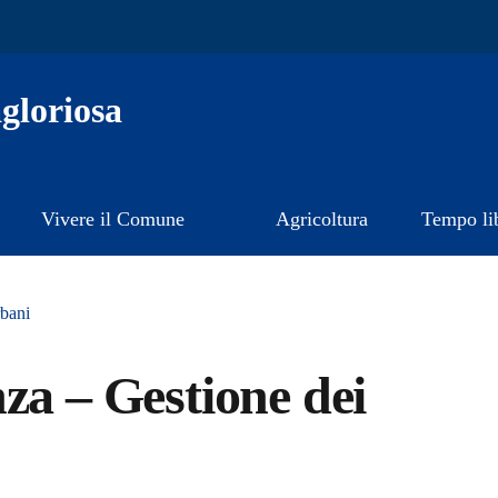
gloriosa
Vivere il Comune
Agricoltura
Tempo li
rbani
za – Gestione dei