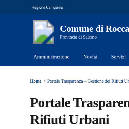
Vai ai contenuti
Vai al footer
Regione Campania
Comune di Rocca
Provincia di Salerno
Amministrazione
Novità
Servizi
Contenuti in evidenza
Home
/
Portale Trasparenza – Gestione dei Rifiuti U
Portale Trasparen
Rifiuti Urbani