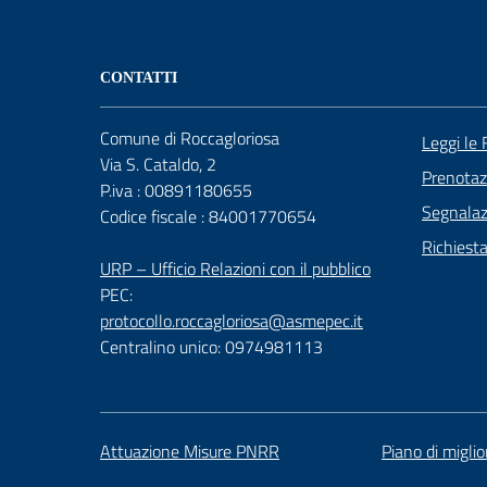
CONTATTI
Comune di Roccagloriosa
Leggi le
Via S. Cataldo, 2
Prenota
P.iva : 00891180655
Segnalazi
Codice fiscale : 84001770654
Richiest
URP – Ufficio Relazioni con il pubblico
PEC:
protocollo.roccagloriosa@asmepec.it
Centralino unico: 0974981113
Attuazione Misure PNRR
Piano di migli