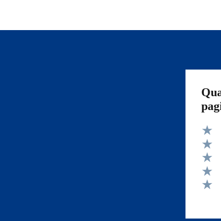
Qua
pag
Valut
Valut
Valut
Valut
Valut