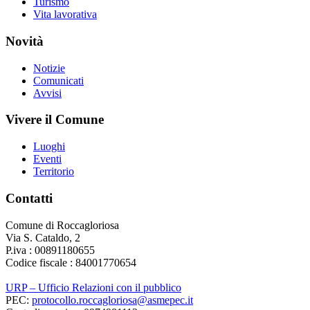
Turismo
Vita lavorativa
Novità
Notizie
Comunicati
Avvisi
Vivere il Comune
Luoghi
Eventi
Territorio
Contatti
Comune di Roccagloriosa
Via S. Cataldo, 2
P.iva : 00891180655
Codice fiscale : 84001770654
URP – Ufficio Relazioni con il pubblico
PEC:
protocollo.roccagloriosa@asmepec.it