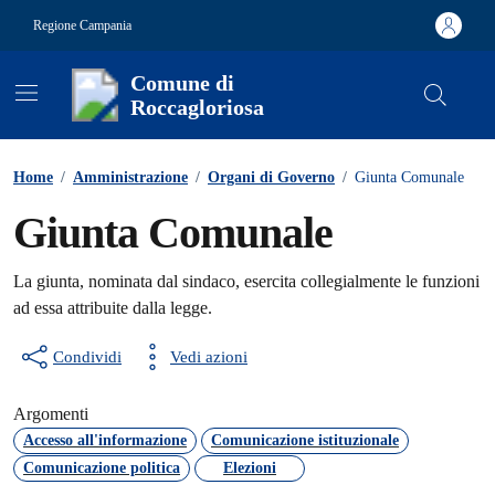
Vai ai contenuti
Vai al footer
Regione Campania
Comune di
Roccagloriosa
Contenuti in evidenza
Home
/
Amministrazione
/
Organi di Governo
/
Giunta Comunale
Giunta Comunale
La giunta, nominata dal sindaco, esercita collegialmente le funzioni
ad essa attribuite dalla legge.
Condividi
Vedi azioni
Argomenti
Accesso all'informazione
Comunicazione istituzionale
Comunicazione politica
Elezioni