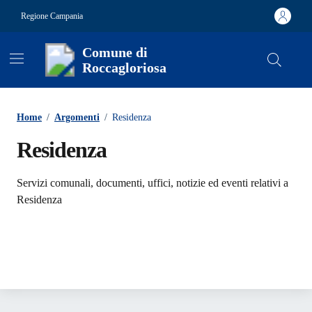
Vai ai contenuti
Vai al footer
Regione Campania
Comune di
Roccagloriosa
Contenuti in evidenza
Home
/
Argomenti
/
Residenza
Residenza
Dettagli dell'argomento
Servizi comunali, documenti, uffici, notizie ed eventi relativi a
Residenza