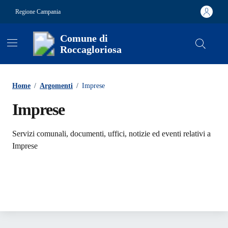
Vai ai contenuti
Vai al footer
Regione Campania
Comune di
Roccagloriosa
Contenuti in evidenza
Home
/
Argomenti
/
Imprese
Imprese
Dettagli dell'argomento
Servizi comunali, documenti, uffici, notizie ed eventi relativi a
Imprese