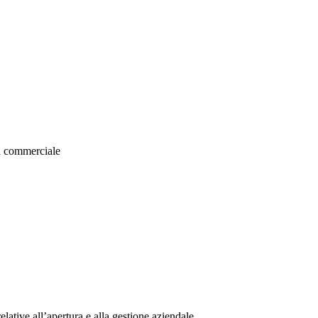
ca commerciale
relative all’apertura e alla gestione aziendale