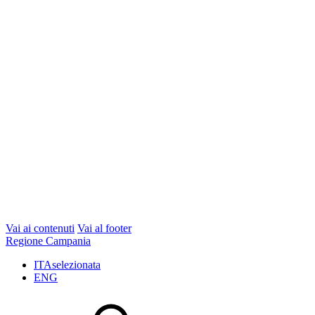
Vai ai contenuti
Vai al footer
Regione Campania
ITA
selezionata
ENG