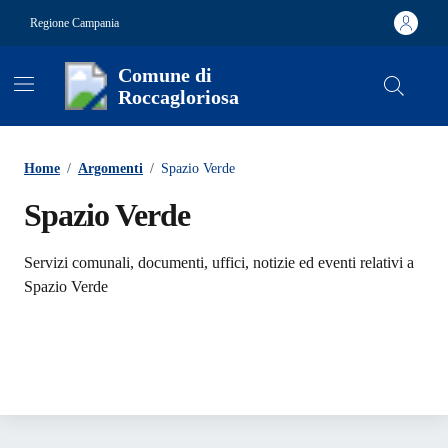
Vai ai contenuti
Vai al footer
Regione Campania
Comune di
Roccagloriosa
Contenuti in evidenza
Home
/
Argomenti
/
Spazio Verde
Spazio Verde
Dettagli dell'argomento
Servizi comunali, documenti, uffici, notizie ed eventi relativi a
Spazio Verde