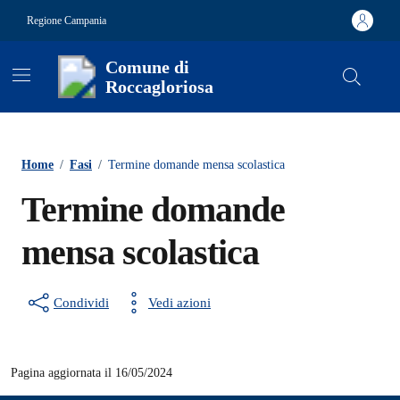
Vai ai contenuti
Vai al footer
Regione Campania
Comune di
Roccagloriosa
Contenuti in evidenza
Home
/
Fasi
/
Termine domande mensa scolastica
Termine domande
mensa scolastica
Condividi
Vedi azioni
Pagina aggiornata il 16/05/2024