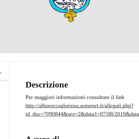
Descrizione
Per maggiori informazioni consultare il link
http://alboroccagloriosa.asmenet.it/allegati.php?
id_doc=7090844&sez=2&data1=07/08/2019&data