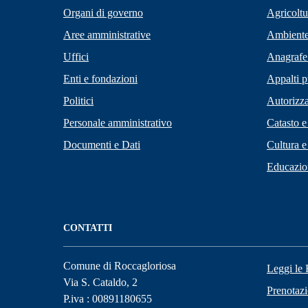
Organi di governo
Agricoltu
Aree amministrative
Ambient
Uffici
Anagrafe 
Enti e fondazioni
Appalti p
Politici
Autorizza
Personale amministrativo
Catasto e
Documenti e Dati
Cultura e
Educazio
CONTATTI
Comune di Roccagloriosa
Leggi le
Via S. Cataldo, 2
Prenotaz
P.iva : 00891180655