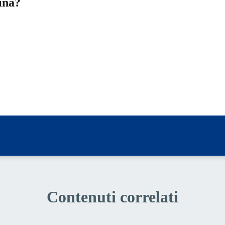
ina?
a 5 stelle su 5
a 4 stelle su 5
a 3 stelle su 5
a 2 stelle su 5
a 1 stelle su 5
Contenuti correlati