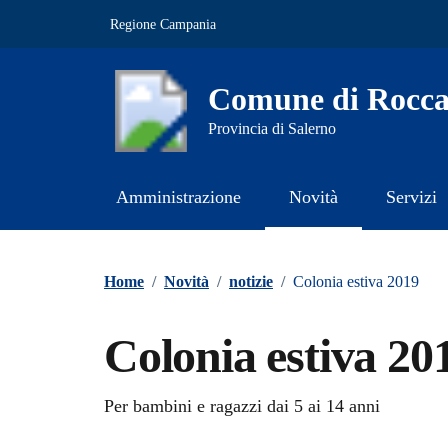
Vai ai contenuti
Vai al footer
Regione Campania
Comune di Rocca
Provincia di Salerno
Amministrazione
Novità
Servizi
Contenuti in evidenza
Home
/
Novità
/
notizie
/
Colonia estiva 2019
Colonia estiva 20
Dettagli della notizi
Per bambini e ragazzi dai 5 ai 14 anni