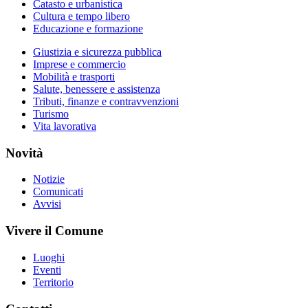
Catasto e urbanistica
Cultura e tempo libero
Educazione e formazione
Giustizia e sicurezza pubblica
Imprese e commercio
Mobilità e trasporti
Salute, benessere e assistenza
Tributi, finanze e contravvenzioni
Turismo
Vita lavorativa
Novità
Notizie
Comunicati
Avvisi
Vivere il Comune
Luoghi
Eventi
Territorio