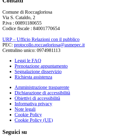
Contatti
Comune di Roccagloriosa
Via S. Cataldo, 2
P.iva : 00891180655
Codice fiscale : 84001770654
URP – Ufficio Relazioni con il pubblico
PEC:
protocollo.roccagloriosa@asmepec.it
Centralino unico: 0974981113
Leggi le FAQ
Prenotazione appuntamento
Segnalazione disservizio
Richiesta assistenza
Amministrazione trasparente
Dichiarazione di accessibilità
Obiettivi di accessibilità
Informativa privacy
Note legali
Cookie Policy
Cookie Policy (UE)
Seguici su