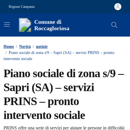
Vai ai contenuti
Vai al footer
Regione Campania
Comune di
Roccagloriosa
Contenuti in evidenza
Home
/
Novità
/
notizie
/
Piano sociale di zona s/9 – Sapri (SA) – servizi PRINS – pronto
intervento sociale
Piano sociale di zona s/9 –
Sapri (SA) – servizi
PRINS – pronto
intervento sociale
PRINS offre una serie di servizi per aiutare le persone in difficoltà: