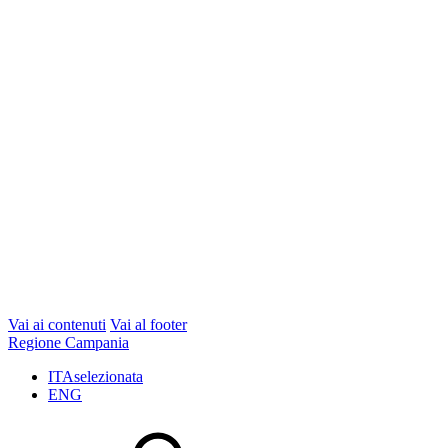
Vai ai contenuti
Vai al footer
Regione Campania
ITA
selezionata
ENG