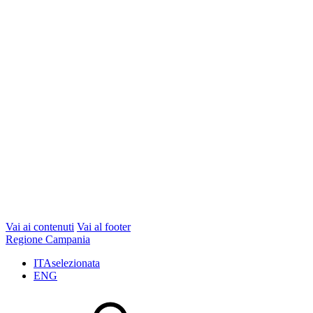
Vai ai contenuti
Vai al footer
Regione Campania
ITA
selezionata
ENG