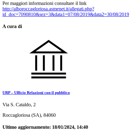
Per maggiori informazioni consultare il link
http://alboroccagloriosa.asmenet.it/allegati.php?
id_doc=7090810&sez=3&data1=07/08/2019&data2=30/08/2019
A cura di
URP – Ufficio Relazioni con il pubblico
Via S. Cataldo, 2
Roccagloriosa (SA), 84060
Ultimo aggiornamento:
18/01/2024, 14:40