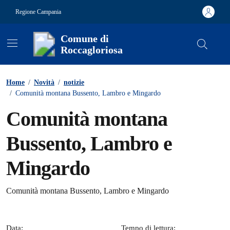
Vai ai contenuti
Vai al footer
Regione Campania
Comune di
Roccagloriosa
Contenuti in evidenza
Home
/
Novità
/
notizie
/
Comunità montana Bussento, Lambro e Mingardo
Comunità montana
Bussento, Lambro e
Mingardo
Dettagli della notizia
Comunità montana Bussento, Lambro e Mingardo
Data:
Tempo di lettura: