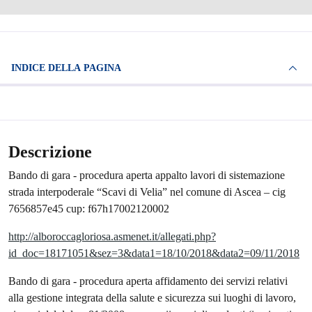
INDICE DELLA PAGINA
Descrizione
Bando di gara - procedura aperta appalto lavori di sistemazione
strada interpoderale “Scavi di Velia” nel comune di Ascea – cig
7656857e45 cup: f67h17002120002
http://alboroccagloriosa.asmenet.it/allegati.php?
id_doc=18171051&sez=3&data1=18/10/2018&data2=09/11/2018
Bando di gara - procedura aperta affidamento dei servizi relativi
alla gestione integrata della salute e sicurezza sui luoghi di lavoro,