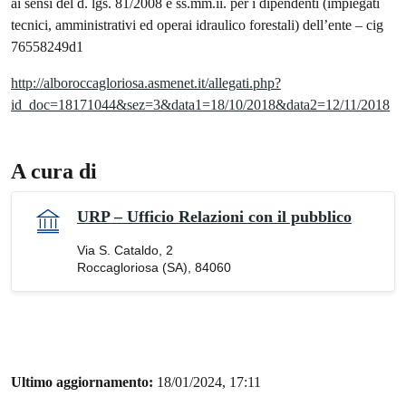
ai sensi del d. lgs. 81/2008 e ss.mm.ii. per i dipendenti (impiegati
tecnici, amministrativi ed operai idraulico forestali) dell’ente – cig
76558249d1
http://alboroccagloriosa.asmenet.it/allegati.php?
id_doc=18171044&sez=3&data1=18/10/2018&data2=12/11/2018
A cura di
URP – Ufficio Relazioni con il pubblico
Via S. Cataldo, 2
Roccagloriosa (SA), 84060
Ultimo aggiornamento:
18/01/2024, 17:11