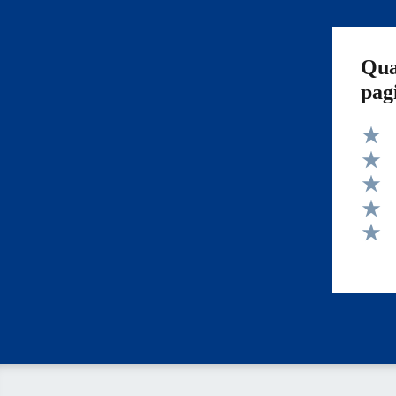
Qua
pag
Valut
Valut
Valut
Valut
Valut