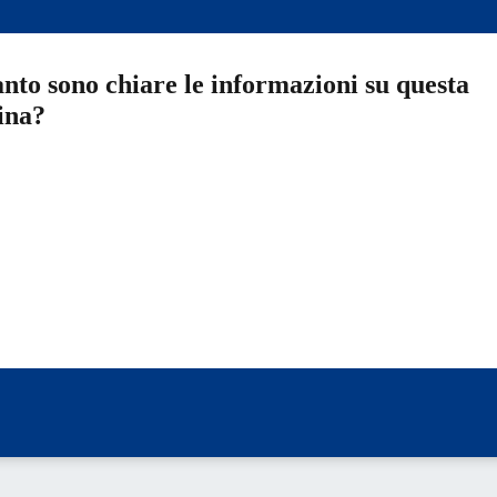
nto sono chiare le informazioni su questa
ina?
a 5 stelle su 5
a 4 stelle su 5
a 3 stelle su 5
a 2 stelle su 5
a 1 stelle su 5