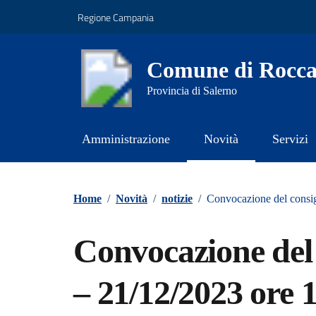
Vai ai contenuti
Vai al footer
Regione Campania
Comune di Rocca
Provincia di Salerno
Amministrazione
Novità
Servizi
Contenuti in evidenza
Home
/
Novità
/
notizie
/
Convocazione del consi
Convocazione del
– 21/12/2023 ore 