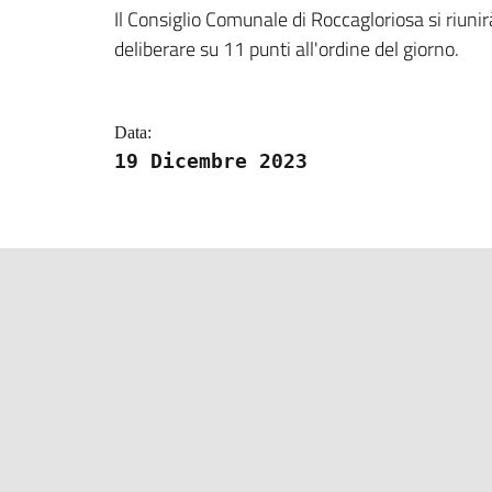
Dettagli della notizi
Il Consiglio Comunale di Roccagloriosa si riuni
deliberare su 11 punti all'ordine del giorno.
Data:
19 Dicembre 2023