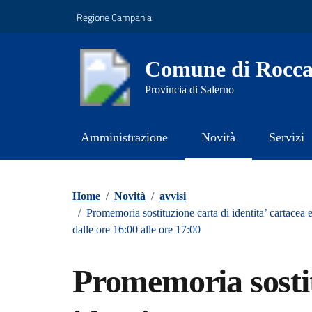
Vai ai contenuti
Vai al footer
Regione Campania
Comune di Rocca
Provincia di Salerno
Amministrazione
Novità
Servizi
Contenuti in evidenza
Home
/
Novità
/
avvisi
/
Promemoria sostituzione carta di identita’ cartacea en
dalle ore 16:00 alle ore 17:00
Promemoria sostit