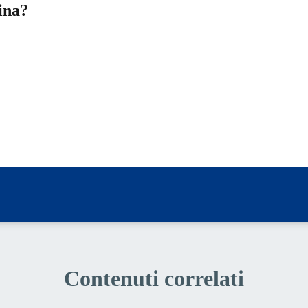
ina?
a 5 stelle su 5
a 4 stelle su 5
a 3 stelle su 5
a 2 stelle su 5
a 1 stelle su 5
Contenuti correlati