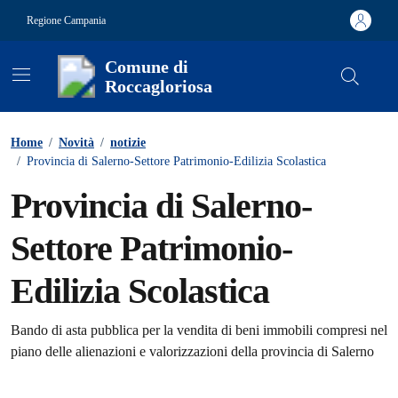
Vai ai contenuti
Vai al footer
Regione Campania
Comune di
Roccagloriosa
Contenuti in evidenza
Home
/
Novità
/
notizie
/
Provincia di Salerno-Settore Patrimonio-Edilizia Scolastica
Provincia di Salerno-
Settore Patrimonio-
Edilizia Scolastica
Dettagli della notizia
Bando di asta pubblica per la vendita di beni immobili compresi nel
piano delle alienazioni e valorizzazioni della provincia di Salerno