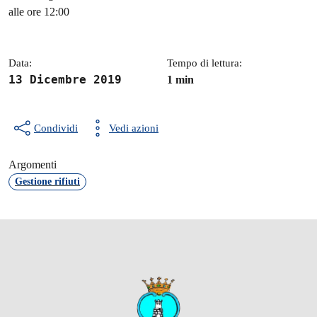
Dettagli della notizia
alle ore 12:00
Data:
Tempo di lettura:
13 Dicembre 2019
1 min
Condividi
Vedi azioni
Argomenti
Gestione rifiuti