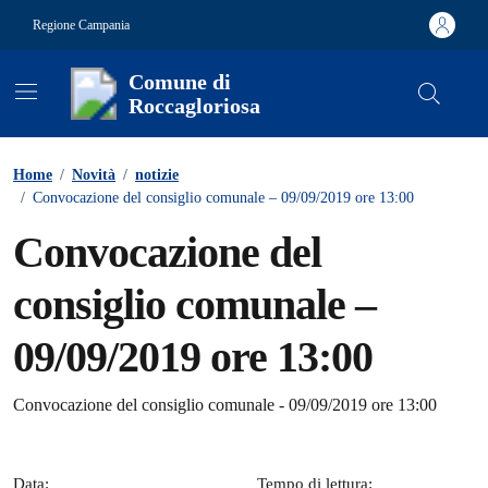
Vai ai contenuti
Vai al footer
Regione Campania
Comune di
Roccagloriosa
Contenuti in evidenza
Home
/
Novità
/
notizie
/
Convocazione del consiglio comunale – 09/09/2019 ore 13:00
Convocazione del
consiglio comunale –
09/09/2019 ore 13:00
Dettagli della notizia
Convocazione del consiglio comunale - 09/09/2019 ore 13:00
Data:
Tempo di lettura: