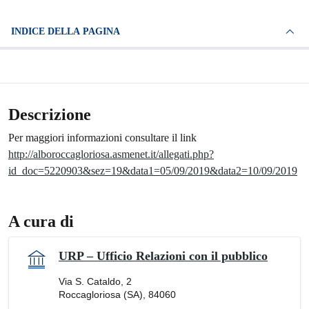
INDICE DELLA PAGINA
Descrizione
Per maggiori informazioni consultare il link
http://alboroccagloriosa.asmenet.it/allegati.php?
id_doc=5220903&sez=19&data1=05/09/2019&data2=10/09/2019
A cura di
URP – Ufficio Relazioni con il pubblico
Via S. Cataldo, 2
Roccagloriosa (SA), 84060