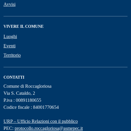
Avvisi
VIVERE IL COMUNE
Luoghi
Eventi
Territorio
CONTATTI
Comune di Roccagloriosa
Via S. Cataldo, 2
P.iva : 00891180655
Codice fiscale : 84001770654
URP – Ufficio Relazioni con il pubblico
PEC:
protocollo.roccagloriosa@asmepec.it