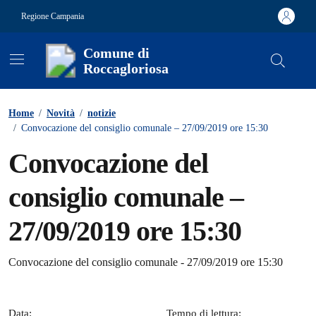
Vai ai contenuti
Vai al footer
Regione Campania
Comune di
Roccagloriosa
Contenuti in evidenza
Home
/
Novità
/
notizie
/
Convocazione del consiglio comunale – 27/09/2019 ore 15:30
Convocazione del
consiglio comunale –
27/09/2019 ore 15:30
Dettagli della notizia
Convocazione del consiglio comunale - 27/09/2019 ore 15:30
Data:
Tempo di lettura: