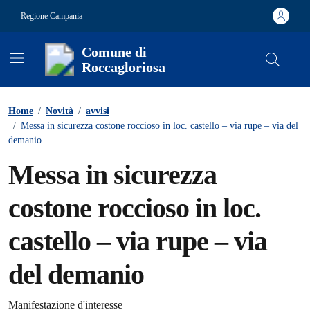
Vai ai contenuti
Vai al footer
Regione Campania
Comune di
Roccagloriosa
Contenuti in evidenza
Home
/
Novità
/
avvisi
/
Messa in sicurezza costone roccioso in loc. castello – via rupe – via del
demanio
Messa in sicurezza
costone roccioso in loc.
castello – via rupe – via
del demanio
Manifestazione d'interesse